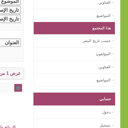
العناوين
المواضيع
هذا المجتمع
حسب تاريخ النشر
المؤلفون
العناوين
عرض 1 من إجمالي 1 نتيجة للمجتمع: 3 - البحوث والدراسات.
المواضيع
حسابي
دخول
تسجيل
الزواج وا