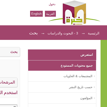
دخول
العربية
English
بحث
→
→
بحث
الرئيسية
3 - البحوث والدراسات
بحث
استعرض
جميع محتويات المستودع
المجتمعات & الحاويات
المرشحات
حسب تاريخ النشر
استخدم الم
المؤلفون