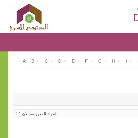
D
A
B
C
D
E
F
G
H
I
المواد المعروضة الآن 1-2