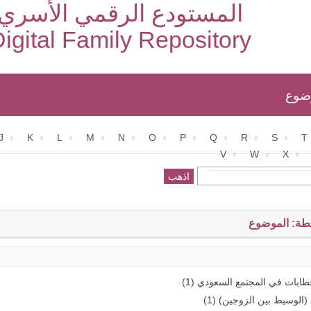
المستودع الرقمي الأسري
igital Family Repository
ضوع
J
K
L
M
N
O
P
Q
R
S
T
V
W
X
طة: الموضوع
طابات في المجتمع السعودي (1)
الوسيط بين الزوجين) (1)