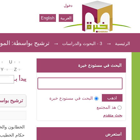
دخول
العربية
English
ترشيح بواسطة: الموضوع
→
→
ترشيح بواسطة: المو
الرئيسية
3 - البحوث والدراسات
U
البحث في مستودع خبرة
Y
Z
يبدأ بـ
البحث في مستودع خبرة
ترشيح بواس
هذ المجتمع
بحث متقدم
الخطابون والخ
استعرض
حكام الخطيب (