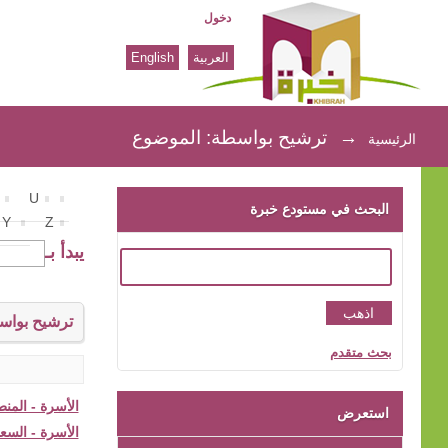
دخول
العربية
English
ترشيح بواسطة: الموضوع
→
ترشيح بواسطة: الموضوع
الرئيسية
U
البحث في مستودع خبرة
Y
Z
يبدأ بـ
ترشيح بواس
بحث متقدم
الأسرة - المنط
استعرض
الأسرة - السعود