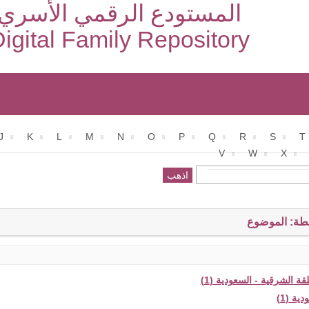
المستودع الرقمي الأسري
igital Family Repository
J
K
L
M
N
O
P
Q
R
S
T
V
W
X
طة: الموضوع
قة الشرقية - السعودية (1)
ية (1)