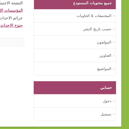
جميع محتويات المستودع
التنشئة الاجتماع
المؤسسات الإصل
المجتمعات & الحاويات
جرائم الاحداث (
جنوح الاحداث (1
حسب تاريخ النشر
المؤلفون
العناوين
المواضيع
حسابي
دخول
تسجيل