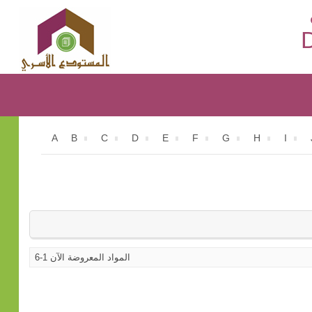
D
A
B
C
D
E
F
G
H
I
المواد المعروضة الآن 1-6