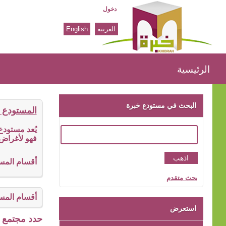
دخول
العربية
English
الرئيسية
الرئيسية
البحث في مستودع خبرة
المستودع 
يُعد مستود
فهو لأغراض 
أقسام المس
بحث متقدم
أقسام المس
استعرض
حدد مجتمع ا