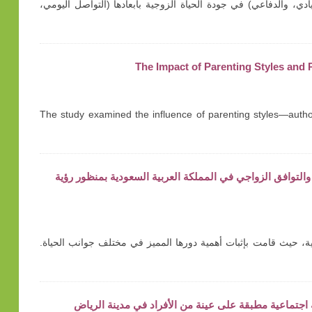
ادي، والدفاعي) في جودة الحياة الزوجية بأبعادها (التواصل اليومي،
The Impact of Parenting Styles and
The study examined the influence of parenting styles—author
راسة وصفية حول تمكين المرأة والتوافق الزواجي في المملكة العربية السعودية بمنظور رؤية
ية وتفاؤلية، حيث قامت بإثبات أهمية دورها المميز في مختلف جوانب الحياة.
 اجتماعية مطبقة على عينة من الأفراد في مدينة الرياض