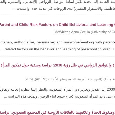
 الحالية إلى تحديد تأثير أنماط التواصل الزواجي (الإيجابي، والسلبي، والحي
عاطفية، والاستقرار النفسي) لدى الزوجات في مدينة جدة. واعتمدت ...
 Parent and Child Risk Factors on Child Behavioral and Learnin
McWhirter, Anna Cecilia
(
University of O
itarian, authoritative, permissive, and uninvolved—along with parent-
related factors on the behavior and learning of preschool children. The 
تمكين المرأة والتوافق الزواجي في ظل رؤية 2030: د
ة مبارك
(
المؤسسة العربية للعلوم ونشر الأبحاث (AISRP)
,
2024
)
تهدف رؤية 2030 إلى تقدير وتعزيز دور المرأة السعودية والنظر إليها بنظرة إيجاب
 على دعم المرأة السعودية كجزء حيوي لبناء الوطن، وتهدف هذه الدراسة ...
وضغوط الحياة وعلاقتهما بالعلاقات الزوجية في المجتمع السعودي: دراسة