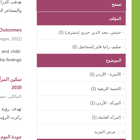
هدفت الدراسة
تصفح
والمشاعر ال
المؤلف
g Outcomes
خمش، مجد الدين خيري (مشرف) (1)
regon
,
2021
)
سليم، رانيا فايز إسماعيل (1)
 and child-
findings ...
الموضوع
الأسرة - الأردن (1)
2030
التنمية الريفية (1)
المالكي، صفي
المرأة - الأردن (1)
المرأة العاملة (1)
ركزت الرؤية
... عرض المزيد
جودة النوم 