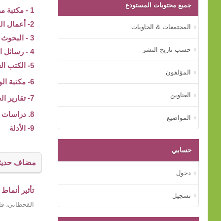
جميع محتويات المستودع
1 - مكتبة مركز بيت الخبرة
2- أعمال المؤتمرات
المجتمعات & الحاويات
3 - البحوث والدراسات
حسب تاريخ النشر
4 - رسائل الماجستير و الدكتوراه
5- الكتب العلمية
المؤلفون
6- مكتبة الوسائط المتعددة
العناوين
7- تقارير الجهات الأسرية
8. دراسات عن الأم
المواضيع
9- الأدلة
حسابي
مضاف حديثا
دخول
تأثير أنماط
تسجيل
القحطاني، فا