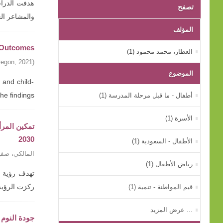
هدفت الدراسة
تصفح
والمشاعر ال
المؤلف
g Outcomes
العطار، محمد محمود (1)
regon
,
2021
)
الموضوع
 and child-
أطفال - ما قبل مرحلة المدرسة (1)
findings ...
الأسرة (1)
2030
الأطفال - السعودية (1)
المالكي، صفي
رياض الأطفال (1)
قيم المواطنة - تنمية (1)
ركزت الرؤية
... عرض المزيد
جودة النوم 