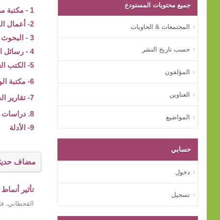
جميع محتويات المستودع
1 - مكتبة مركز بيت الخبرة
2- أعمال المؤتمرات
المجتمعات & الحاويات
3 - البحوث والدراسات
حسب تاريخ النشر
4 - رسائل الماجستير و الدكتوراه
5- الكتب العلمية
المؤلفون
6- مكتبة الوسائط المتعددة
العناوين
7- تقارير الجهات الأسرية
8. دراسات عن الأم
المواضيع
9- الأدلة
حسابي
مضاف حديثا
دخول
تأثير أنماط
تسجيل
القحطاني، فا