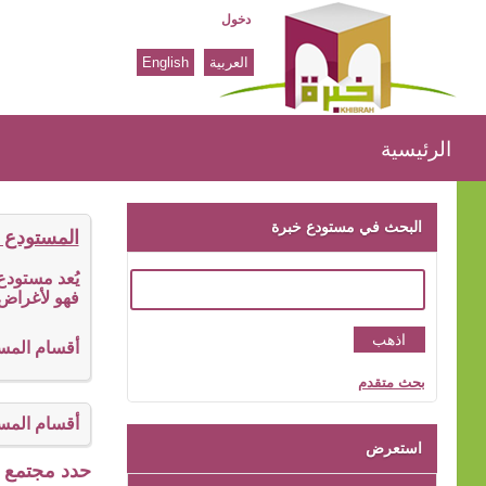
دخول
العربية
English
الرئيسية
الرئيسية
البحث في مستودع خبرة
المستودع 
يُعد مستود
فهو لأغراض 
أقسام المس
بحث متقدم
أقسام المس
استعرض
حدد مجتمع ا