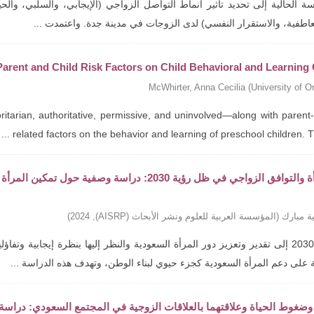
 الحالية إلى تحديد تأثير أنماط التواصل الزواجي (الإيجابي، والسلبي، والحي
عاطفية، والاستقرار النفسي) لدى الزوجات في مدينة جدة. واعتمدت ...
 Parent and Child Risk Factors on Child Behavioral and Learnin
McWhirter, Anna Cecilia
(
University of O
itarian, authoritative, permissive, and uninvolved—along with parent-
related factors on the behavior and learning of preschool children. The 
تمكين المرأة والتوافق الزواجي في ظل رؤية 2030: د
ة مبارك
(
المؤسسة العربية للعلوم ونشر الأبحاث (AISRP)
,
2024
)
تهدف رؤية 2030 إلى تقدير وتعزيز دور المرأة السعودية والنظر إليها بنظرة إيجاب
 على دعم المرأة السعودية كجزء حيوي لبناء الوطن، وتهدف هذه الدراسة ...
وضغوط الحياة وعلاقتهما بالعلاقات الزوجية في المجتمع السعودي: دراسة