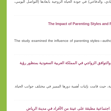
ادي، والدفاعي) في جودة الحياة الزوجية بأبعادها (التواصل اليومي،
The Impact of Parenting Styles and
The study examined the influence of parenting styles—author
راسة وصفية حول تمكين المرأة والتوافق الزواجي في المملكة العربية السعودية بمنظور رؤية
ية وتفاؤلية، حيث قامت بإثبات أهمية دورها المميز في مختلف جوانب الحياة.
 اجتماعية مطبقة على عينة من الأفراد في مدينة الرياض