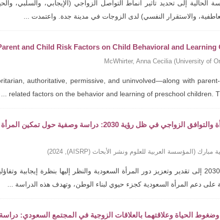
 الحالية إلى تحديد تأثير أنماط التواصل الزواجي (الإيجابي، والسلبي، والحي
عاطفية، والاستقرار النفسي) لدى الزوجات في مدينة جدة. واعتمدت ...
 Parent and Child Risk Factors on Child Behavioral and Learnin
McWhirter, Anna Cecilia
(
University of O
itarian, authoritative, permissive, and uninvolved—along with parent-
related factors on the behavior and learning of preschool children. The 
تمكين المرأة والتوافق الزواجي في ظل رؤية 2030: د
ة مبارك
(
المؤسسة العربية للعلوم ونشر الأبحاث (AISRP)
,
2024
)
تهدف رؤية 2030 إلى تقدير وتعزيز دور المرأة السعودية والنظر إليها بنظرة إيجاب
 على دعم المرأة السعودية كجزء حيوي لبناء الوطن، وتهدف هذه الدراسة ...
وضغوط الحياة وعلاقتهما بالعلاقات الزوجية في المجتمع السعودي: دراسة