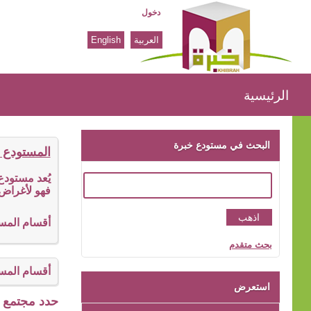
دخول
العربية
English
الرئيسية
الرئيسية
البحث في مستودع خبرة
المستودع 
يُعد مستود
فهو لأغراض 
أقسام المس
بحث متقدم
أقسام المس
استعرض
حدد مجتمع ا