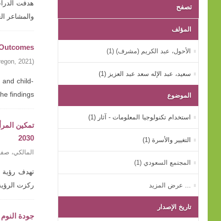
هدفت الدراسة
تصفح
والمشاعر ال
المؤلف
g Outcomes
الأحول، عبد الكريم (مشرف) (1)
regon
,
2021
)
سعيد، عبد الإله سعد عبد العزيز (1)
 and child-
findings ...
الموضوع
استخدام تكنولوجيا المعلومات - آثار (1)
2030
التغيير والأسرة (1)
المالكي، صفي
المجتمع السعودي (1)
... عرض المزيد
ركزت الرؤية
تاريخ الإصدار
جودة النوم 