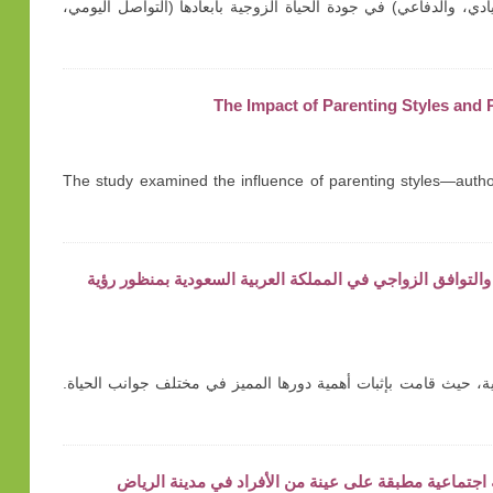
ادي، والدفاعي) في جودة الحياة الزوجية بأبعادها (التواصل اليومي،
The Impact of Parenting Styles and
The study examined the influence of parenting styles—author
راسة وصفية حول تمكين المرأة والتوافق الزواجي في المملكة العربية السعودية بمنظور رؤية
ية وتفاؤلية، حيث قامت بإثبات أهمية دورها المميز في مختلف جوانب الحياة.
 اجتماعية مطبقة على عينة من الأفراد في مدينة الرياض