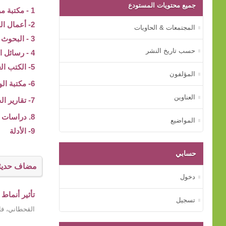
جميع محتويات المستودع
1 - مكتبة مركز بيت الخبرة
2- أعمال المؤتمرات
المجتمعات & الحاويات
3 - البحوث والدراسات
حسب تاريخ النشر
4 - رسائل الماجستير و الدكتوراه
5- الكتب العلمية
المؤلفون
6- مكتبة الوسائط المتعددة
العناوين
7- تقارير الجهات الأسرية
8. دراسات عن الأم
المواضيع
9- الأدلة
حسابي
مضاف حديثا
دخول
تأثير أنماط
تسجيل
القحطاني، فا