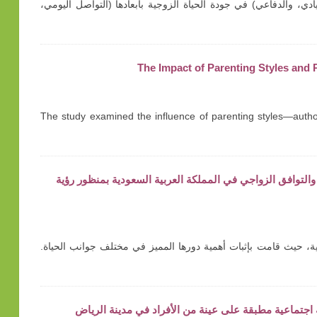
ادي، والدفاعي) في جودة الحياة الزوجية بأبعادها (التواصل اليومي،
The Impact of Parenting Styles and
The study examined the influence of parenting styles—author
راسة وصفية حول تمكين المرأة والتوافق الزواجي في المملكة العربية السعودية بمنظور رؤية
ية وتفاؤلية، حيث قامت بإثبات أهمية دورها المميز في مختلف جوانب الحياة.
 اجتماعية مطبقة على عينة من الأفراد في مدينة الرياض