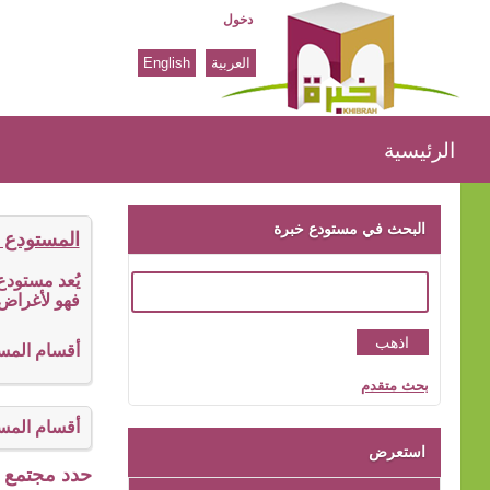
دخول
العربية
English
الرئيسية
الرئيسية
البحث في مستودع خبرة
المستودع 
يُعد مستود
فهو لأغراض 
أقسام المس
بحث متقدم
أقسام المس
استعرض
حدد مجتمع ا