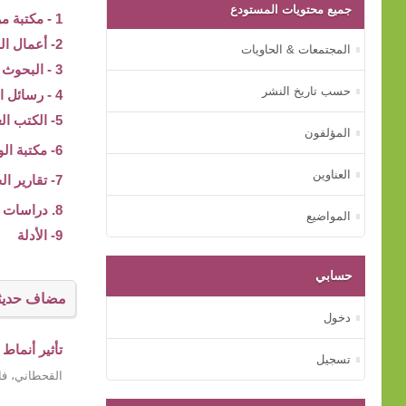
جميع محتويات المستودع
1 - مكتبة مركز بيت الخبرة
2- أعمال المؤتمرات
المجتمعات & الحاويات
3 - البحوث والدراسات
حسب تاريخ النشر
4 - رسائل الماجستير و الدكتوراه
5- الكتب العلمية
المؤلفون
6- مكتبة الوسائط المتعددة
العناوين
7- تقارير الجهات الأسرية
8. دراسات عن الأم
المواضيع
9- الأدلة
حسابي
مضاف حديثا
دخول
تأثير أنماط
تسجيل
القحطاني، فا