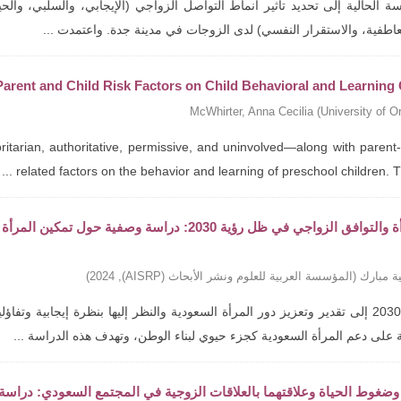
 الحالية إلى تحديد تأثير أنماط التواصل الزواجي (الإيجابي، والسلبي، والحي
عاطفية، والاستقرار النفسي) لدى الزوجات في مدينة جدة. واعتمدت ...
 Parent and Child Risk Factors on Child Behavioral and Learnin
McWhirter, Anna Cecilia
(
University of O
itarian, authoritative, permissive, and uninvolved—along with parent-
related factors on the behavior and learning of preschool children. The 
تمكين المرأة والتوافق الزواجي في ظل رؤية 2030: د
ة مبارك
(
المؤسسة العربية للعلوم ونشر الأبحاث (AISRP)
,
2024
)
تهدف رؤية 2030 إلى تقدير وتعزيز دور المرأة السعودية والنظر إليها بنظرة إيجاب
 على دعم المرأة السعودية كجزء حيوي لبناء الوطن، وتهدف هذه الدراسة ...
وضغوط الحياة وعلاقتهما بالعلاقات الزوجية في المجتمع السعودي: دراسة