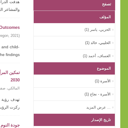
هدفت الدراسة
تصفح
والمشاعر ال
المؤلف
g Outcomes
الحزيي، ياسر (1)
regon
,
2021
)
الحليبي، خالد (1)
 and child-
findings ...
العساف، أحمد (1)
الموضوع
2030
الأسرة (1)
المالكي، صفي
الأسرة - نجاح (1)
... عرض المزيد
ركزت الرؤية
تاريخ الإصدار
جودة النوم 