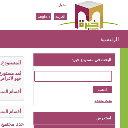
دخول
العربية
English
الرئيسية
الرئيسية
البحث في مستودع خبرة
المستودع 
يُعد مستود
فهو لأغراض 
أقسام المس
بحث متقدم
أقسام المس
استعرض
حدد مجتمع ا