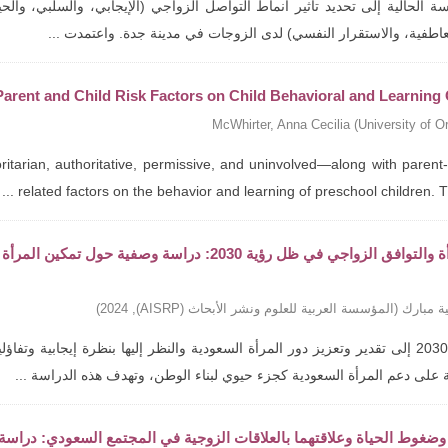
 الحالية إلى تحديد تأثير أنماط التواصل الزواجي (الإيجابي، والسلبي، والحي
عاطفية، والاستقرار النفسي) لدى الزوجات في مدينة جدة. واعتمدت ...
 Parent and Child Risk Factors on Child Behavioral and Learnin
McWhirter, Anna Cecilia
(
University of O
itarian, authoritative, permissive, and uninvolved—along with parent-
related factors on the behavior and learning of preschool children. The 
تمكين المرأة والتوافق الزواجي في ظل رؤية 2030: د
ة مبارك
(
المؤسسة العربية للعلوم ونشر الأبحاث (AISRP)
,
2024
)
تهدف رؤية 2030 إلى تقدير وتعزيز دور المرأة السعودية والنظر إليها بنظرة إيجاب
 على دعم المرأة السعودية كجزء حيوي لبناء الوطن، وتهدف هذه الدراسة ...
وضغوط الحياة وعلاقتهما بالعلاقات الزوجية في المجتمع السعودي: دراسة