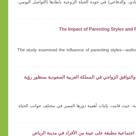
ادي، والدفاعي) في جودة الحياة الزوجية بأبعادها (التواصل اليومي،
The Impact of Parenting Styles and
The study examined the influence of parenting styles—author
راسة وصفية حول تمكين المرأة والتوافق الزواجي في المملكة العربية السعودية بمنظور رؤية
ية وتفاؤلية، حيث قامت بإثبات أهمية دورها المميز في مختلف جوانب الحياة.
 اجتماعية مطبقة على عينة من الأفراد في مدينة الرياض