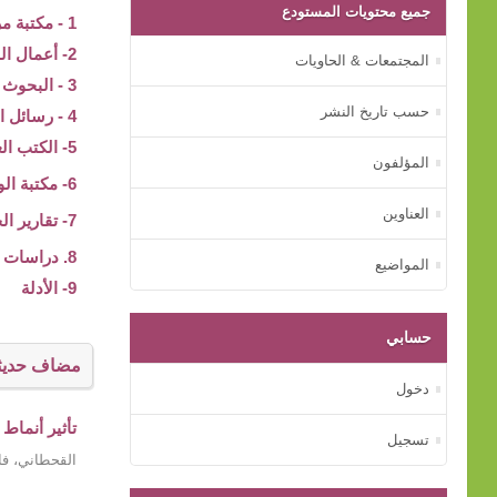
جميع محتويات المستودع
1 - مكتبة مركز بيت الخبرة
2- أعمال المؤتمرات
المجتمعات & الحاويات
3 - البحوث والدراسات
حسب تاريخ النشر
4 - رسائل الماجستير و الدكتوراه
5- الكتب العلمية
المؤلفون
6- مكتبة الوسائط المتعددة
العناوين
7- تقارير الجهات الأسرية
8. دراسات عن الأم
المواضيع
9- الأدلة
حسابي
مضاف حديثا
دخول
تأثير أنماط
تسجيل
القحطاني، فا