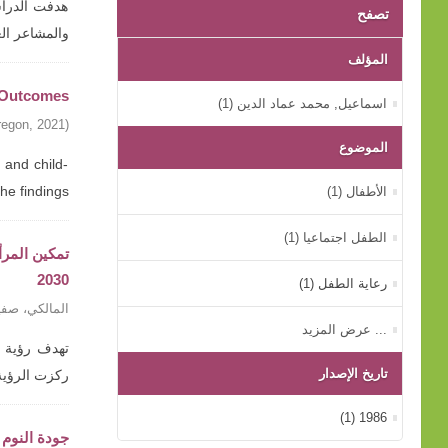
هدفت الدراسة
تصفح
والمشاعر ال
المؤلف
g Outcomes
اﺳﻤﺎﻋﻴﻞ, ﻣﺤﻤﺪ ﻋﻤﺎد اﻟﺪﻳﻦ (1)
regon
,
2021
)
الموضوع
 and child-
الأطفال (1)
findings ...
الطفل اجتماعيا (1)
2030
رعاية الطفل (1)
المالكي، صفي
... عرض المزيد
تاريخ الإصدار
ركزت الرؤية
1986 (1)
جودة النوم 