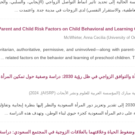
 الحالية إلى تحديد تأثير أنماط التواصل الزواجي (الإيجابي، والسلبي، والحي
عاطفية، والاستقرار النفسي) لدى الزوجات في مدينة جدة. واعتمدت ...
 Parent and Child Risk Factors on Child Behavioral and Learnin
McWhirter, Anna Cecilia
(
University of O
itarian, authoritative, permissive, and uninvolved—along with parent-
related factors on the behavior and learning of preschool children. The 
تمكين المرأة والتوافق الزواجي في ظل رؤية 2030: د
ة مبارك
(
المؤسسة العربية للعلوم ونشر الأبحاث (AISRP)
,
2024
)
تهدف رؤية 2030 إلى تقدير وتعزيز دور المرأة السعودية والنظر إليها بنظرة إيجاب
 على دعم المرأة السعودية كجزء حيوي لبناء الوطن، وتهدف هذه الدراسة ...
وضغوط الحياة وعلاقتهما بالعلاقات الزوجية في المجتمع السعودي: دراسة