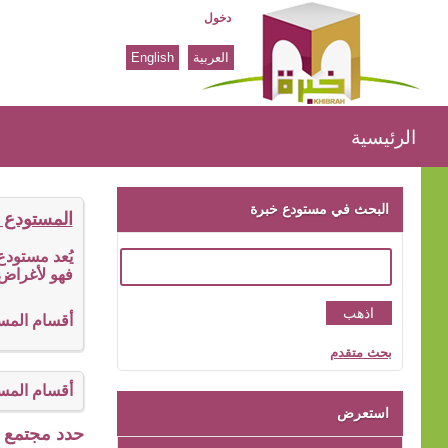
دخول
العربية
English
الرئيسية
الرئيسية
البحث في مستودع خبرة
المستودع 
يُعد مستود
فهو لأغراض 
أقسام المس
بحث متقدم
أقسام المس
استعرض
حدد مجتمع ا