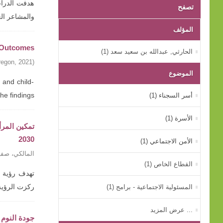
هدفت الدراسة
تصفح
والمشاعر ال
المؤلف
g Outcomes
الحارثي, عبدالله بن سعيد سعد (1)
regon
,
2021
)
الموضوع
 and child-
أسر السجناء (1)
findings ...
الأسرة (1)
2030
الأمن الاجتماعي (1)
المالكي، صفي
القطاع الخاص (1)
المسئولية الاجتماعية - برامج (1)
ركزت الرؤية
... عرض المزيد
جودة النوم 