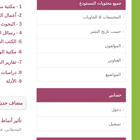
جميع محتويات المستودع
1 - مكتبة مركز بيت الخبرة
2- أعمال المؤتمرات
المجتمعات & الحاويات
3 - البحوث والدراسات
حسب تاريخ النشر
4 - رسائل الماجستير و الدكتوراه
5- الكتب العلمية
المؤلفون
6- مكتبة الوسائط المتعددة
العناوين
7- تقارير الجهات الأسرية
8. دراسات عن الأم
المواضيع
9- الأدلة
حسابي
مضاف حديثا
دخول
تأثير أنماط
تسجيل
القحطاني، فا