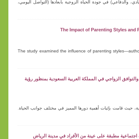
ادي، والدفاعي) في جودة الحياة الزوجية بأبعادها (التواصل اليومي،
The Impact of Parenting Styles and
The study examined the influence of parenting styles—author
راسة وصفية حول تمكين المرأة والتوافق الزواجي في المملكة العربية السعودية بمنظور رؤية
ية وتفاؤلية، حيث قامت بإثبات أهمية دورها المميز في مختلف جوانب الحياة.
 اجتماعية مطبقة على عينة من الأفراد في مدينة الرياض