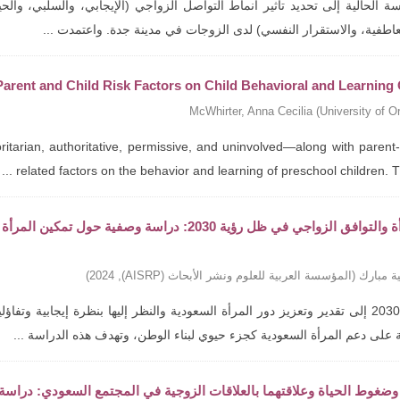
 الحالية إلى تحديد تأثير أنماط التواصل الزواجي (الإيجابي، والسلبي، والحي
عاطفية، والاستقرار النفسي) لدى الزوجات في مدينة جدة. واعتمدت ...
 Parent and Child Risk Factors on Child Behavioral and Learnin
McWhirter, Anna Cecilia
(
University of O
itarian, authoritative, permissive, and uninvolved—along with parent-
related factors on the behavior and learning of preschool children. The 
تمكين المرأة والتوافق الزواجي في ظل رؤية 2030: د
ة مبارك
(
المؤسسة العربية للعلوم ونشر الأبحاث (AISRP)
,
2024
)
تهدف رؤية 2030 إلى تقدير وتعزيز دور المرأة السعودية والنظر إليها بنظرة إيجاب
 على دعم المرأة السعودية كجزء حيوي لبناء الوطن، وتهدف هذه الدراسة ...
وضغوط الحياة وعلاقتهما بالعلاقات الزوجية في المجتمع السعودي: دراسة