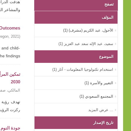
هدفت الدراسة
تصفح
والمشاعر ال
المؤلف
g Outcomes
الأحول، عبد الكريم (مشرف) (1)
regon
,
2021
)
سعيد، عبد الإله سعد عبد العزيز (1)
 and child-
findings ...
الموضوع
استخدام تكنولوجيا المعلومات - آثار (1)
2030
التغيير والأسرة (1)
المالكي، صفي
المجتمع السعودي (1)
... عرض المزيد
ركزت الرؤية
تاريخ الإصدار
جودة النوم 