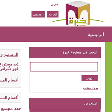
دخول
العربية
English
الرئيسية
الرئيسية
البحث في مستودع خبرة
المستودع 
يُعد مستود
فهو لأغراض 
أقسام المس
بحث متقدم
أقسام المس
استعرض
حدد مجتمع ا