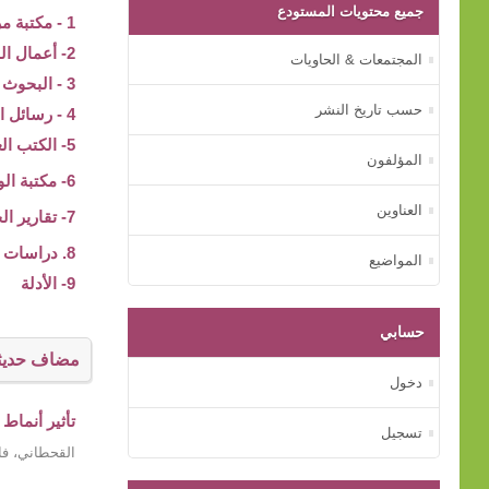
جميع محتويات المستودع
1 - مكتبة مركز بيت الخبرة
2- أعمال المؤتمرات
المجتمعات & الحاويات
3 - البحوث والدراسات
حسب تاريخ النشر
4 - رسائل الماجستير و الدكتوراه
5- الكتب العلمية
المؤلفون
6- مكتبة الوسائط المتعددة
العناوين
7- تقارير الجهات الأسرية
8. دراسات عن الأم
المواضيع
9- الأدلة
حسابي
مضاف حديثا
دخول
تأثير أنماط
تسجيل
القحطاني، فا