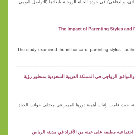
ادي، والدفاعي) في جودة الحياة الزوجية بأبعادها (التواصل اليومي،
The Impact of Parenting Styles and
The study examined the influence of parenting styles—author
راسة وصفية حول تمكين المرأة والتوافق الزواجي في المملكة العربية السعودية بمنظور رؤية
ية وتفاؤلية، حيث قامت بإثبات أهمية دورها المميز في مختلف جوانب الحياة.
 اجتماعية مطبقة على عينة من الأفراد في مدينة الرياض