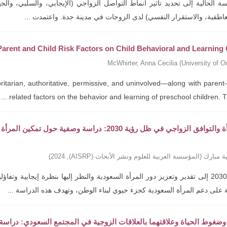
 الحالية إلى تحديد تأثير أنماط التواصل الزواجي (الإيجابي، والسلبي، والحي
عاطفية، والاستقرار النفسي) لدى الزوجات في مدينة جدة. واعتمدت ...
 Parent and Child Risk Factors on Child Behavioral and Learnin
McWhirter, Anna Cecilia
(
University of O
itarian, authoritative, permissive, and uninvolved—along with parent-
related factors on the behavior and learning of preschool children. The 
تمكين المرأة والتوافق الزواجي في ظل رؤية 2030: د
ة مبارك
(
المؤسسة العربية للعلوم ونشر الأبحاث (AISRP)
,
2024
)
تهدف رؤية 2030 إلى تقدير وتعزيز دور المرأة السعودية والنظر إليها بنظرة إيجاب
 على دعم المرأة السعودية كجزء حيوي لبناء الوطن، وتهدف هذه الدراسة ...
وضغوط الحياة وعلاقتهما بالعلاقات الزوجية في المجتمع السعودي: دراسة