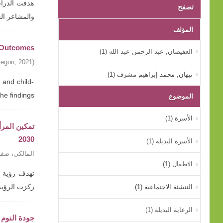
هدفت الدراسة
تصفح
والمشاعر ال
المؤلف
g Outcomes
العفيصان, عبد الرحمن عبد الله (1)
regon
,
2021
)
نبهان, محمد إبراهيم مشرف (1)
 and child-
findings ...
الموضوع
الأسرة (1)
2030
الأسرة البديلة (1)
المالكي، صفي
الاطفال (1)
التنشئة الاجتماعية (1)
ركزت الرؤية
الرعاية البديلة (1)
جودة النوم 