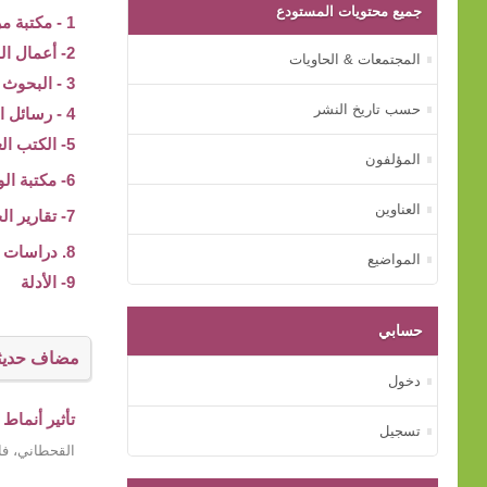
جميع محتويات المستودع
1 - مكتبة مركز بيت الخبرة
2- أعمال المؤتمرات
المجتمعات & الحاويات
3 - البحوث والدراسات
حسب تاريخ النشر
4 - رسائل الماجستير و الدكتوراه
5- الكتب العلمية
المؤلفون
6- مكتبة الوسائط المتعددة
العناوين
7- تقارير الجهات الأسرية
8. دراسات عن الأم
المواضيع
9- الأدلة
حسابي
مضاف حديثا
دخول
تأثير أنماط
تسجيل
القحطاني، فا