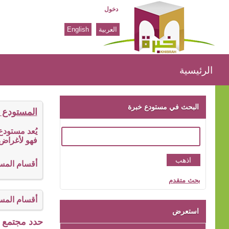
دخول
العربية
English
الرئيسية
الرئيسية
البحث في مستودع خبرة
المستودع 
يُعد مستود
فهو لأغراض 
أقسام المس
بحث متقدم
أقسام المس
استعرض
حدد مجتمع ا