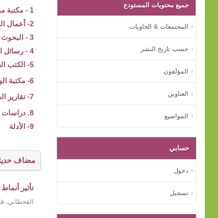
جميع محتويات المستودع
1 - مكتبة مركز بيت الخبرة
2- أعمال المؤتمرات
المجتمعات & الحاويات
3 - البحوث والدراسات
حسب تاريخ النشر
4 - رسائل الماجستير و الدكتوراه
5- الكتب العلمية
المؤلفون
6- مكتبة الوسائط المتعددة
العناوين
7- تقارير الجهات الأسرية
8. دراسات عن الأم
المواضيع
9- الأدلة
حسابي
مضاف حديثا
دخول
تأثير أنماط
تسجيل
القحطاني، فا