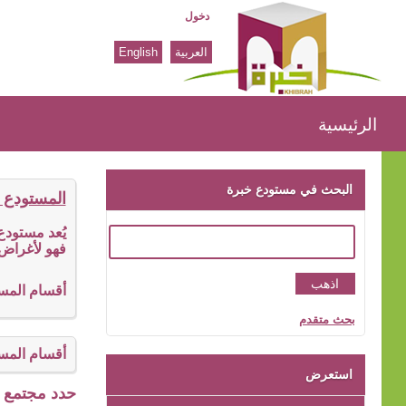
دخول
العربية
English
الرئيسية
الرئيسية
البحث في مستودع خبرة
المستودع 
يُعد مستود
فهو لأغراض 
أقسام المس
بحث متقدم
أقسام المس
استعرض
حدد مجتمع ا