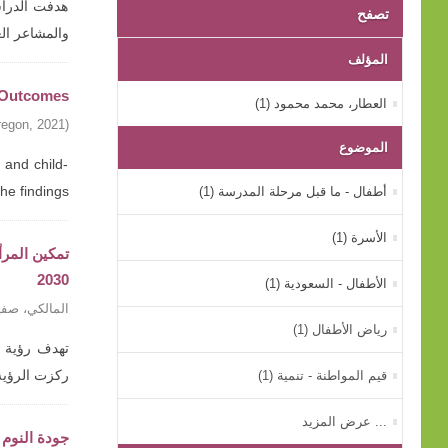
هدفت الدراسة
تصفح
والمشاعر ال
المؤلف
g Outcomes
العطار، محمد محمود (1)
regon
,
2021
)
الموضوع
 and child-
أطفال - ما قبل مرحلة المدرسة (1)
findings ...
الأسرة (1)
2030
الأطفال - السعودية (1)
المالكي، صفي
رياض الأطفال (1)
قيم المواطنة - تنمية (1)
ركزت الرؤية
... عرض المزيد
جودة النوم 