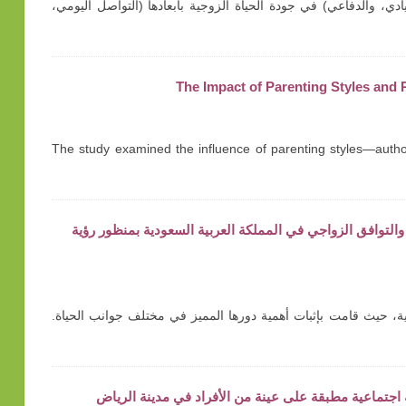
ادي، والدفاعي) في جودة الحياة الزوجية بأبعادها (التواصل اليومي،
The Impact of Parenting Styles and
The study examined the influence of parenting styles—author
راسة وصفية حول تمكين المرأة والتوافق الزواجي في المملكة العربية السعودية بمنظور رؤية
ية وتفاؤلية، حيث قامت بإثبات أهمية دورها المميز في مختلف جوانب الحياة.
 اجتماعية مطبقة على عينة من الأفراد في مدينة الرياض