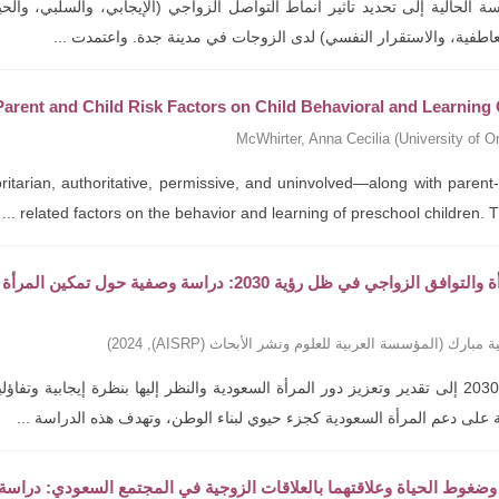
 الحالية إلى تحديد تأثير أنماط التواصل الزواجي (الإيجابي، والسلبي، والحي
عاطفية، والاستقرار النفسي) لدى الزوجات في مدينة جدة. واعتمدت ...
 Parent and Child Risk Factors on Child Behavioral and Learnin
McWhirter, Anna Cecilia
(
University of O
itarian, authoritative, permissive, and uninvolved—along with parent-
related factors on the behavior and learning of preschool children. The 
تمكين المرأة والتوافق الزواجي في ظل رؤية 2030: د
ة مبارك
(
المؤسسة العربية للعلوم ونشر الأبحاث (AISRP)
,
2024
)
تهدف رؤية 2030 إلى تقدير وتعزيز دور المرأة السعودية والنظر إليها بنظرة إيجاب
 على دعم المرأة السعودية كجزء حيوي لبناء الوطن، وتهدف هذه الدراسة ...
وضغوط الحياة وعلاقتهما بالعلاقات الزوجية في المجتمع السعودي: دراسة