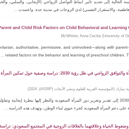
 الحالية إلى تحديد تأثير أنماط التواصل الزواجي (الإيجابي، والسلبي، والحي
عاطفية، والاستقرار النفسي) لدى الزوجات في مدينة جدة. واعتمدت ...
 Parent and Child Risk Factors on Child Behavioral and Learnin
McWhirter, Anna Cecilia
(
University of O
itarian, authoritative, permissive, and uninvolved—along with parent-
related factors on the behavior and learning of preschool children. The 
تمكين المرأة والتوافق الزواجي في ظل رؤية 2030: د
ة مبارك
(
المؤسسة العربية للعلوم ونشر الأبحاث (AISRP)
,
2024
)
تهدف رؤية 2030 إلى تقدير وتعزيز دور المرأة السعودية والنظر إليها بنظرة إيجاب
 على دعم المرأة السعودية كجزء حيوي لبناء الوطن، وتهدف هذه الدراسة ...
وضغوط الحياة وعلاقتهما بالعلاقات الزوجية في المجتمع السعودي: دراسة