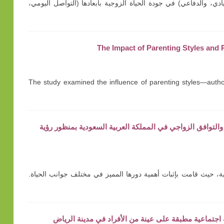
ادي، والدفاعي) في جودة الحياة الزوجية بأبعادها (التواصل اليومي،
The Impact of Parenting Styles and
The study examined the influence of parenting styles—author
راسة وصفية حول تمكين المرأة والتوافق الزواجي في المملكة العربية السعودية بمنظور رؤية
ية وتفاؤلية، حيث قامت بإثبات أهمية دورها المميز في مختلف جوانب الحياة.
 اجتماعية مطبقة على عينة من الأفراد في مدينة الرياض