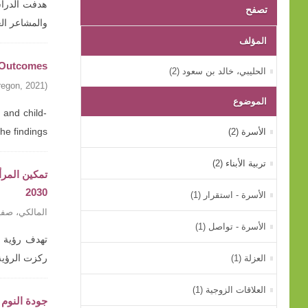
هدفت الدراسة
تصفح
والمشاعر ال
المؤلف
g Outcomes
الحليبي، خالد بن سعود (2)
regon
,
2021
)
الموضوع
 and child-
الأسرة (2)
findings ...
تربية الأبناء (2)
2030
الأسرة - استقرار (1)
المالكي، صفي
الأسرة - تواصل (1)
العزلة (1)
ركزت الرؤية
العلاقات الزوجية (1)
جودة النوم 