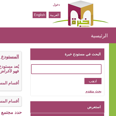
دخول
العربية
English
الرئيسية
الرئيسية
البحث في مستودع خبرة
المستودع 
يُعد مستود
فهو لأغراض 
أقسام المس
بحث متقدم
أقسام المس
استعرض
حدد مجتمع ا