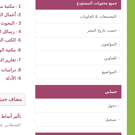
جميع محتويات المستودع
1 - مكتبة مركز بيت الخبرة
2- أعمال المؤتمرات
المجتمعات & الحاويات
3 - البحوث والدراسات
حسب تاريخ النشر
4 - رسائل الماجستير و الدكتوراه
5- الكتب العلمية
المؤلفون
6- مكتبة الوسائط المتعددة
العناوين
7- تقارير الجهات الأسرية
8. دراسات عن الأم
المواضيع
9- الأدلة
حسابي
مضاف حديثا
دخول
تأثير أنماط
تسجيل
القحطاني، فا