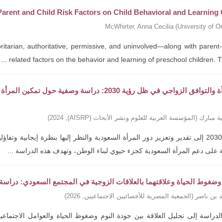
 Parent and Child Risk Factors on Child Behavioral and Learnin
McWhirter, Anna Cecilia
(
University of O
itarian, authoritative, permissive, and uninvolved—along with parent-
related factors on the behavior and learning of preschool children. The 
تمكين المرأة والتوافق الزواجي في ظل رؤية 2030: د
ة مبارك
(
المؤسسة العربية للعلوم ونشر الأبحاث (AISRP)
,
2024
)
تهدف رؤية 2030 إلى تقدير وتعزيز دور المرأة السعودية والنظر إليها بنظرة إيجاب
 على دعم المرأة السعودية كجزء حيوي لبناء الوطن، وتهدف هذه الدراسة ...
وضغوط الحياة وعلاقتهما بالعلاقات الزوجية في المجتمع السعودي: دراسة
د بن ناصر
(
الجمعية المصرية للأخصائيين الاجتماعيين
,
2026
)
دراسة إلى تحليل العلاقة بين جودة النوم وضغوط الحياة والعوامل الاجتماعية