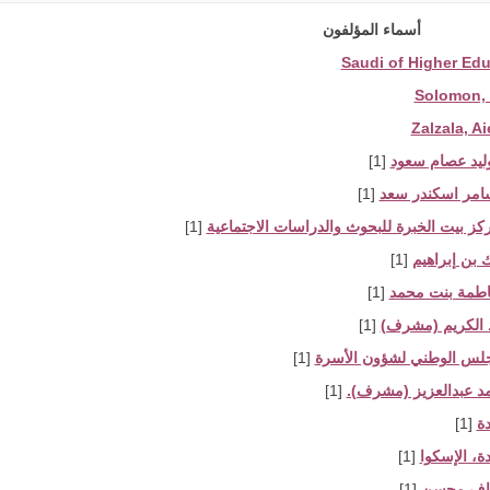
أسماء المؤلفون
Saudi of Higher Ed
Solomon, 
Zalzala, Ai
وليد عصام سعود
[1]
امر اسكندر سعد
[1]
كز بيت الخبرة للبحوث والدراسات الاجتماعية
[1]
ك بن إبراهيم
[1]
اطمة بنت محمد
[1]
د الكريم (مشرف)
[1]
مجلس الوطني لشؤون الأسرة
[1]
مد عبدالعزيز (مشرف).
[1]
دة
[1]
دة، الإسكوا
[1]
فاف محسن
[1]