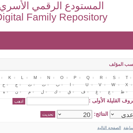
المستودع الرقمي الأسري
igital Family Repository
ب المؤلف
K
L
M
N
O
P
Q
R
S
T
X
W
V
U
ا
ب
ت
ث
ج
ح
ظ
ع
غ
ف
ق
ك
ل
م
ن
ه
وف القليلة الأولى :
النتائج:
سابقة
الصفحة التالية