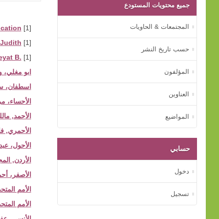
جميع محتويات المستودع
المجتمعات & الحاويات
ucation
[1]
Judith
[1]
حسب تاريخ النشر
eyat B.
[1]
المؤلفون
ابو مغلي، 
اسطفان، س
العناوين
الأحساء، مر
الأحمد, مال
المواضيع
الأحمري, ف
الأحول، عب
حسابي
الأردن, ال
دخول
الأصفر، أح
الأمم المتح
تسجيل
الأمم المتح
الأنسي، ع