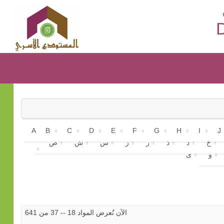
D
A
B
C
D
E
F
G
H
I
J
خ
د
ذ
ر
ز
س
ش
ص
و
ى
الآن تُعرض المواد 18 -- 37 من 641