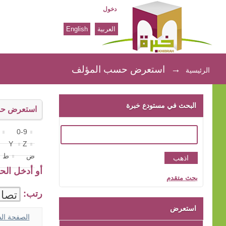
دخول
العربية
English
استعرض حسب المؤلف
→
استعرض حسب المؤلف
الرئيسية
البحث في مستودع خبرة
استعرض حس
0-9
Y
Z
ض
ط
أو أدخل الحر
بحث متقدم
رتب:
استعرض
الصفحة ال