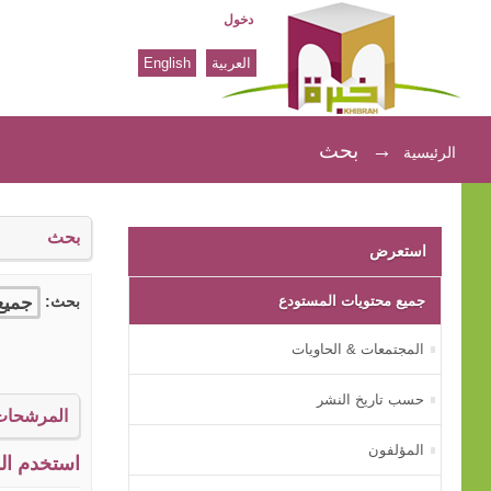
دخول
العربية
English
بحث
→
بحث
الرئيسية
بحث
استعرض
جميع محتويات المستودع
بحث:
المجتمعات & الحاويات
حسب تاريخ النشر
المرشحات
المؤلفون
استخدم الم