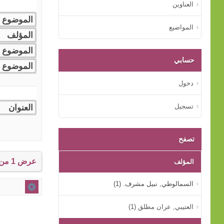
العناوين
المواضيع
حسابي
دخول
تسجيل
تصفح
عرض 1 من إجمالي 1 النتائج.
المؤلف
السمالوطي, نبيل مشرف. (1)
العتيبي, عران مطلق (1)