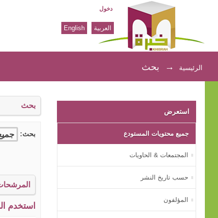
دخول
العربية
English
بحث
→
بحث
الرئيسية
بحث
استعرض
جميع محتويات المستودع
بحث:
المجتمعات & الحاويات
حسب تاريخ النشر
المرشحات
المؤلفون
استخدم الم