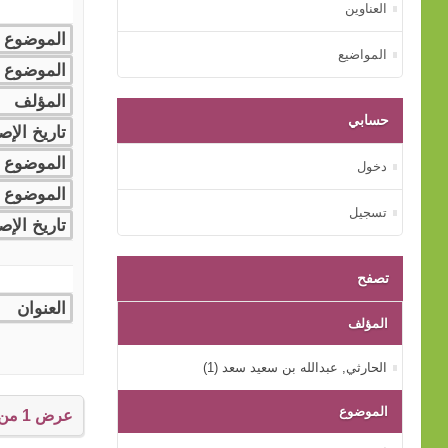
العناوين
المواضيع
حسابي
دخول
تسجيل
تصفح
المؤلف
الحارثي, عبدالله بن سعيد سعد (1)
الموضوع
عرض 1 من إجمالي 1 النتائج.