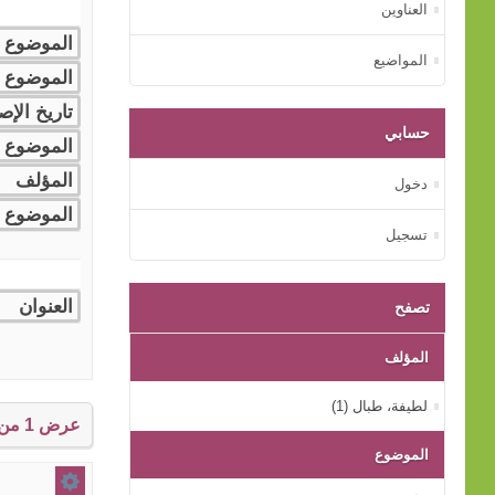
العناوين
المواضيع
حسابي
دخول
تسجيل
تصفح
المؤلف
لطيفة، طبال (1)
عرض 1 من إجمالي 1 النتائج.
الموضوع