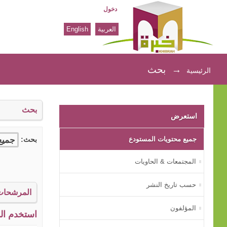
دخول
العربية
English
بحث
→
بحث
الرئيسية
بحث
استعرض
جميع محتويات المستودع
بحث:
المجتمعات & الحاويات
حسب تاريخ النشر
المرشحات
المؤلفون
استخدم الم