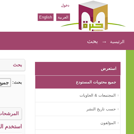
دخول
العربية
English
بحث
→
بحث
الرئيسية
بحث
استعرض
جميع محتويات المستودع
بحث:
المجتمعات & الحاويات
حسب تاريخ النشر
المرشحات
المؤلفون
استخدم الم