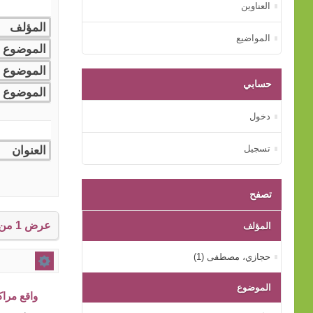
العناوين
المواضيع
حسابي
دخول
تسجيل
تصفح
عرض 1 من إجمالي 1 النتائج.
المؤلف
حجازي، مصطفى (1)
الموضوع
واقع مرا