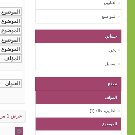
العناوين
المواضيع
حسابي
دخول
تسجيل
تصفح
المؤلف
الحليبي، خالد (1)
عرض 1 من إجمالي 1 النتائج.
الموضوع