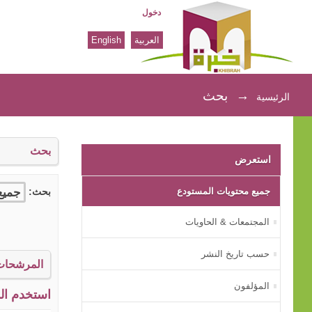
دخول
العربية
English
بحث
→
بحث
الرئيسية
بحث
استعرض
جميع محتويات المستودع
بحث:
المجتمعات & الحاويات
حسب تاريخ النشر
المرشحات
المؤلفون
استخدم الم