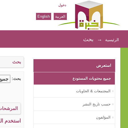
دخول
العربية
English
بحث
→
بحث
الرئيسية
بحث
استعرض
جميع محتويات المستودع
بحث:
المجتمعات & الحاويات
حسب تاريخ النشر
المرشحات
المؤلفون
استخدم الم