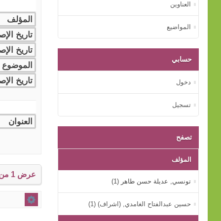
العناوين
المواضيع
حسابي
دخول
تسجيل
تصفح
المؤلف
عرض 1 من إجمالي 1 النتائج.
تونسي, عديلة حسن طاهر (1)
حسين عبدالفتاح الغامدي, (اشراف) (1)