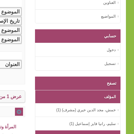
العناوين
المواضيع
حسابي
دخول
تسجيل
تصفح
عرض 1 من إجمالي 1 النتائج.
المؤلف
خمش، مجد الدين خيري (مشرف) (1)
سليم، رانيا فايز إسماعيل (1)
المرأة وت