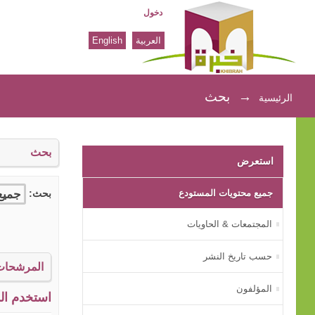
دخول
العربية
English
بحث
→
بحث
الرئيسية
بحث
استعرض
جميع محتويات المستودع
بحث:
المجتمعات & الحاويات
حسب تاريخ النشر
المرشحات
المؤلفون
استخدم الم