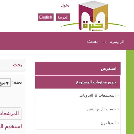
دخول
العربية
English
بحث
→
بحث
الرئيسية
بحث
استعرض
جميع محتويات المستودع
بحث:
المجتمعات & الحاويات
حسب تاريخ النشر
المرشحات
المؤلفون
استخدم الم