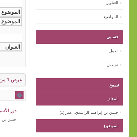
العناوين
المواضيع
حسابي
دخول
تسجيل
عرض 1 من إجمالي 1 النتائج.
تصفح
المؤلف
دور الأسر
حسن بن إبراهيم الراشدي, عمر (1)
حسن بن إب
الموضوع