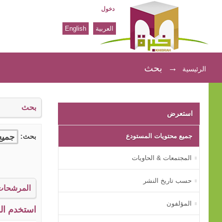
دخول
العربية
English
بحث
→
بحث
الرئيسية
بحث
استعرض
جميع محتويات المستودع
بحث:
المجتمعات & الحاويات
حسب تاريخ النشر
المرشحات
المؤلفون
استخدم الم