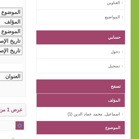
العناوين
المواضيع
حسابي
دخول
تسجيل
تصفح
المؤلف
عرض 1 من إجمالي 1 النتائج.
اﺳﻤﺎﻋﻴﻞ, ﻣﺤﻤﺪ ﻋﻤﺎد اﻟﺪﻳﻦ (1)
الموضوع