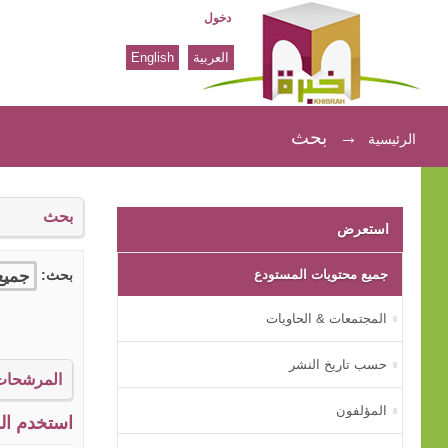
دخول
العربية
English
بحث
→
بحث
الرئيسية
بحث
استعرض
جميع محتويات المستودع
بحث:
المجتمعات & الحاويات
حسب تاريخ النشر
المرشحات
المؤلفون
استخدم الم