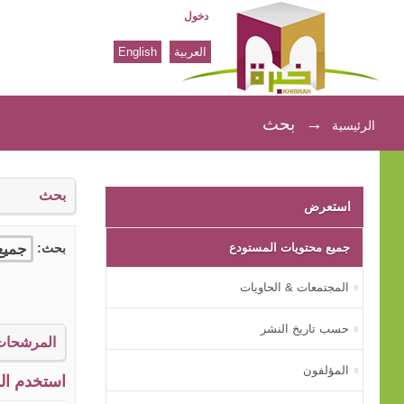
دخول
العربية
English
بحث
→
بحث
الرئيسية
بحث
استعرض
جميع محتويات المستودع
بحث:
المجتمعات & الحاويات
حسب تاريخ النشر
المرشحات
المؤلفون
استخدم الم