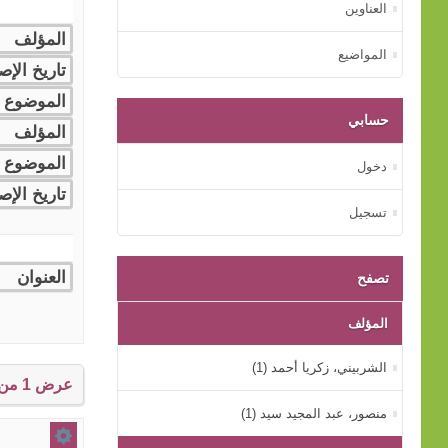
العناوين
المواضيع
حسابي
دخول
تسجيل
تصفح
المؤلف
الشربيني، زكريا أحمد (1)
عرض 1 من إجمالي 1 النتائج.
منصور، عبد المجيد سيد (1)