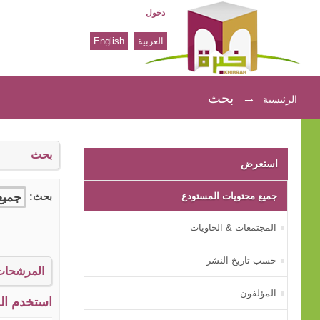
دخول
العربية
English
بحث
→
بحث
الرئيسية
بحث
استعرض
جميع محتويات المستودع
بحث:
المجتمعات & الحاويات
حسب تاريخ النشر
المرشحات
المؤلفون
استخدم الم