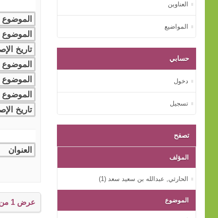
العناوين
المواضيع
حسابي
دخول
تسجيل
تصفح
المؤلف
الحارثي, عبدالله بن سعيد سعد (1)
الموضوع
عرض 1 من إجمالي 1 النتائج.