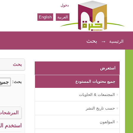
دخول
العربية
English
بحث
→
بحث
الرئيسية
بحث
استعرض
جميع محتويات المستودع
بحث:
المجتمعات & الحاويات
حسب تاريخ النشر
المرشحات
المؤلفون
استخدم الم