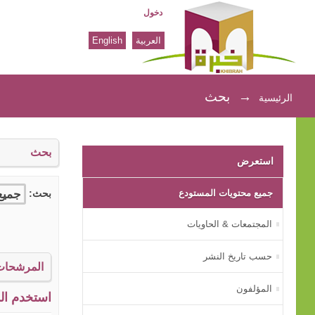
دخول
العربية
English
بحث
→
بحث
الرئيسية
بحث
استعرض
جميع محتويات المستودع
بحث:
المجتمعات & الحاويات
حسب تاريخ النشر
المرشحات
المؤلفون
استخدم الم