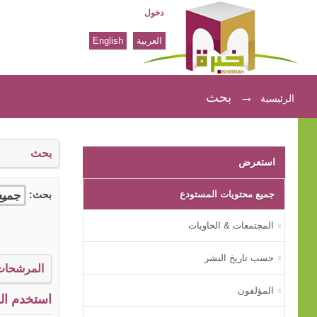
دخول
العربية
English
بحث
→
بحث
الرئيسية
بحث
استعرض
جميع محتويات المستودع
بحث:
المجتمعات & الحاويات
حسب تاريخ النشر
المرشحات
المؤلفون
استخدم الم