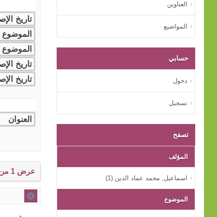
العناوين
المواضيع
حسابي
دخول
تسجيل
تصفح
المؤلف
عرض 1 من إجمالي 1 النتائج.
اﺳﻤﺎﻋﻴﻞ, ﻣﺤﻤﺪ ﻋﻤﺎد اﻟﺪﻳﻦ (1)
الموضوع