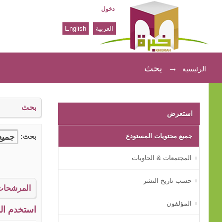
دخول
العربية
English
بحث
→
بحث
الرئيسية
بحث
استعرض
جميع محتويات المستودع
بحث:
المجتمعات & الحاويات
حسب تاريخ النشر
المرشحات
المؤلفون
استخدم الم