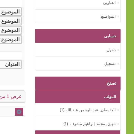
العناوين
المواضيع
حسابي
دخول
تسجيل
تصفح
عرض 1 من إجمالي 1 النتائج.
المؤلف
العفيصان, عبد الرحمن عبد الله (1)
نبهان, محمد إبراهيم مشرف. (1)