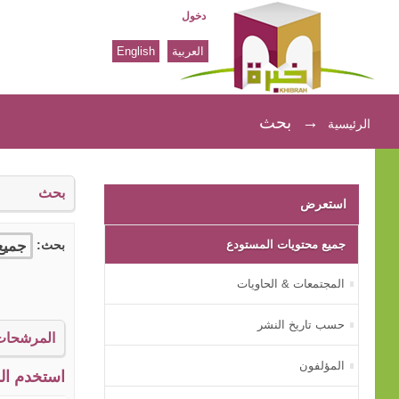
دخول
العربية
English
بحث
→
بحث
الرئيسية
بحث
استعرض
جميع محتويات المستودع
بحث:
المجتمعات & الحاويات
حسب تاريخ النشر
المرشحات
المؤلفون
استخدم الم