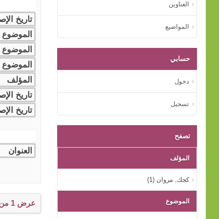
العناوين
المواضيع
حسابي
دخول
تسجيل
تصفح
المؤلف
كجك, مروان (1)
الموضوع
عرض 1 من إجمالي 1 النتائج.