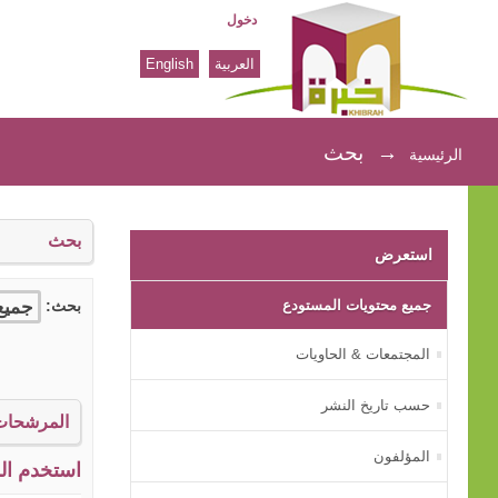
دخول
العربية
English
بحث
→
بحث
الرئيسية
بحث
استعرض
جميع محتويات المستودع
بحث:
المجتمعات & الحاويات
حسب تاريخ النشر
المرشحات
المؤلفون
استخدم الم