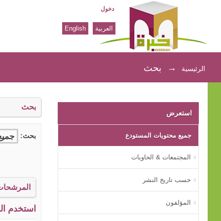
دخول
العربية
English
بحث
→
بحث
الرئيسية
بحث
استعرض
جميع محتويات المستودع
بحث:
المجتمعات & الحاويات
حسب تاريخ النشر
المرشحات
المؤلفون
استخدم الم