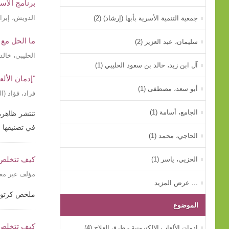
برنامج الأسر
الدويش، إبرا
جمعية التنمية الأسرية بأبها (إرشاد) (2)
ما الحل مع 
سليمان، عبد العزيز (2)
الحليبي، خالد
آل ابن زيد، خالد بن سعود الحليبي (1)
"إدمان الأل
أبو سعد، مصطفى (1)
فراد، فؤاد
(
ال
الجامع، أسامة (1)
تنتشر ظاهرة
في تصنيفها ل
الحاجي، محمد (1)
كيف تتخلص 
الحزيي، ياسر (1)
مؤلف غير م
... عرض المزيد
ملخص كرتوني
الموضوع
كيف تتخلص 
إدمان الألعاب الإلكترونية - طرق العلاج (4)