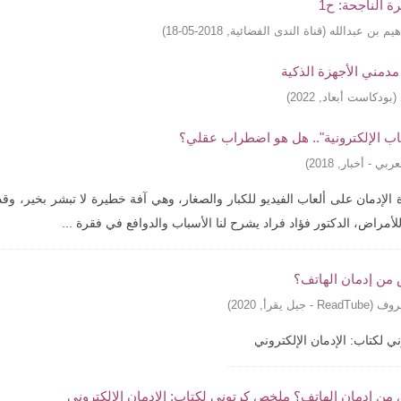
ة الناجحة: ح1
هيم بن عبدالله
(
قناة الندى الفضائية
,
2018-05-18
)
مدمني الأجهزة الذكية
(
بودكاست أبعاد
,
2022
)
عاب الإلكترونية".. هل هو اضطراب عقلي؟
عربي - أخبار
,
2018
)
 الإدمان على ألعاب الفيديو للكبار والصغار، وهي آفة خطيرة لا تبشر بخير، و
لأمراض، الدكتور فؤاد فراد يشرح لنا الأسباب والدوافع في فقرة ...
من إدمان الهاتف؟
عروف
(
ReadTube - جيل يقرأ
,
2020
)
 لكتاب: الإدمان الإلكتروني
من إدمان الهاتف؟ ملخص كرتوني لكتاب: الإدمان الإلكتروني