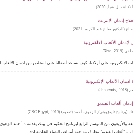
(
قناة جيل يقرأ
,
2020
)
صالح
(
الدكتور صالح عبد الكريم
,
2021
)
 لإدمان الألعاب الالكترونية
صطفى
(
2019
,
Rise
)
ب الالكترونية على أولادنا، كيف نساعد أطفالنا على التخلص من ادمان الألعاب ا
ادمان الألعاب الإلكترونية
م
(
2018
,
drjasemtv
)
إدمان ألعاب الفيديو
ك (برنامج تليفزيوني)
;
الزهوي، أحمد (تقديم)
(
2019
,
CBC Egypt
)
سعة والأربعون من الموسم الرابع لبرنامج الحكيم في بيتك يقدمه د.أ حمد الزه
ل لـ “ألعاب الفيديو” وطرق مواجهة أمراض الشتاء الجلدية لدى ...