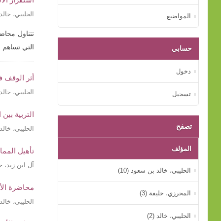
الحليبي، خال
المواضيع
تتناول محاض
التي تساهم ف
حسابي
دخول
أثر الوقف ف
الحليبي، خال
تسجيل
التربية بين
تصفح
الحليبي، خال
المؤلف
تأهيل المما
آل ابن زيد، خ
الحليبي، خالد بن سعود (10)
محاضرة الأ
المحرزي، خليفة (3)
الحليبي، خال
الحليبي، خالد (2)