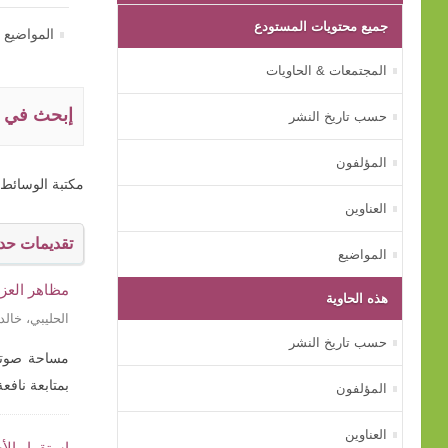
جميع محتويات المستودع
المواضيع
المجتمعات & الحاويات
إبحث في ه
حسب تاريخ النشر
المؤلفون
مكتبة الوسائط 
العناوين
تقديمات حدي
المواضيع
‏مظاهر العز
هذه الحاوية
الحليبي، خال
حسب تاريخ النشر
مساحة صوتية
بمتابعة نافع
المؤلفون
العناوين
استقرار الأ