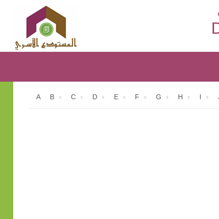
D
A
B
C
D
E
F
G
H
I