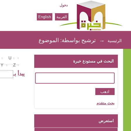
دخول
العربية
English
ترشيح بواسطة: الموضوع
→
ترشيح بواسطة: الموضوع
الرئيسية
U
البحث في مستودع خبرة
Y
Z
يبدأ بـ
بحث متقدم
استعرض