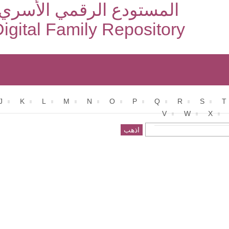
المستودع الرقمي الأسري
igital Family Repository
J
K
L
M
N
O
P
Q
R
S
T
V
W
X