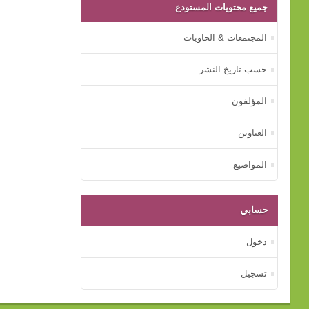
جميع محتويات المستودع
المجتمعات & الحاويات
حسب تاريخ النشر
المؤلفون
العناوين
المواضيع
حسابي
دخول
تسجيل