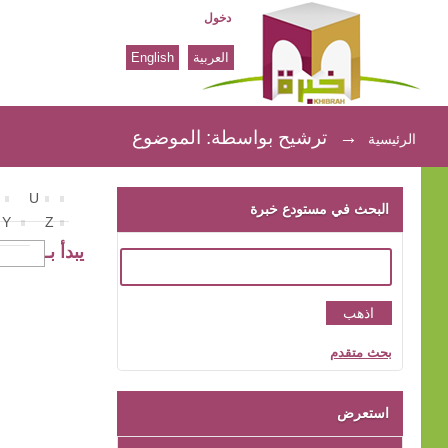
دخول
العربية
English
ترشيح بواسطة: الموضوع
→
ترشيح بواسطة: الموضوع
الرئيسية
U
البحث في مستودع خبرة
Y
Z
يبدأ بـ
بحث متقدم
استعرض