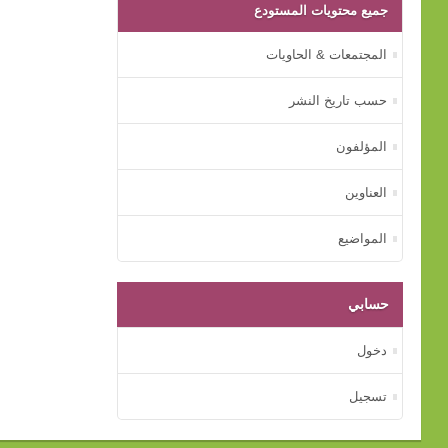
جميع محتويات المستودع
المجتمعات & الحاويات
حسب تاريخ النشر
المؤلفون
العناوين
المواضيع
حسابي
دخول
تسجيل