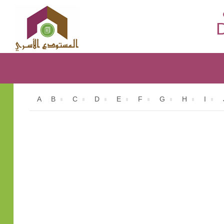
D
A
B
C
D
E
F
G
H
I