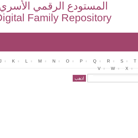
المستودع الرقمي الأسري
igital Family Repository
J
K
L
M
N
O
P
Q
R
S
T
V
W
X