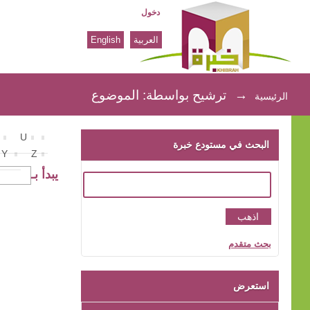
دخول
العربية
English
ترشيح بواسطة: الموضوع
→
ترشيح بواسطة: الموضوع
الرئيسية
U
البحث في مستودع خبرة
Y
Z
يبدأ بـ
بحث متقدم
استعرض