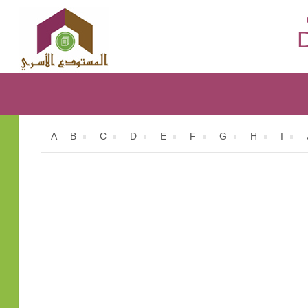
D
A
B
C
D
E
F
G
H
I