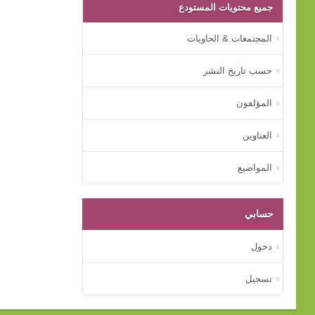
جميع محتويات المستودع
المجتمعات & الحاويات
حسب تاريخ النشر
المؤلفون
العناوين
المواضيع
حسابي
دخول
تسجيل