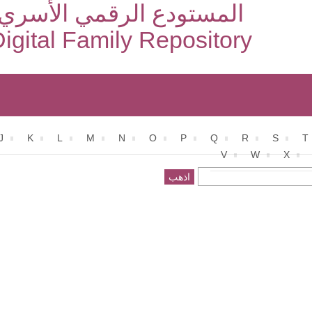
المستودع الرقمي الأسري
igital Family Repository
J
K
L
M
N
O
P
Q
R
S
T
V
W
X