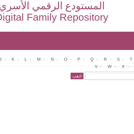
المستودع الرقمي الأسري
igital Family Repository
J
K
L
M
N
O
P
Q
R
S
T
V
W
X