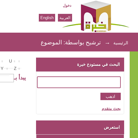
دخول
العربية
English
ترشيح بواسطة: الموضوع
→
ترشيح بواسطة: الموضوع
الرئيسية
U
البحث في مستودع خبرة
Y
Z
يبدأ بـ
بحث متقدم
استعرض