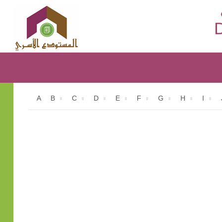
D
A
B
C
D
E
F
G
H
I