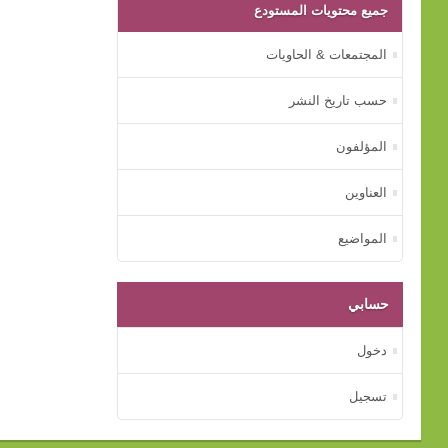
جميع محتويات المستودع
المجتمعات & الحاويات
حسب تاريخ النشر
المؤلفون
العناوين
المواضيع
حسابي
دخول
تسجيل