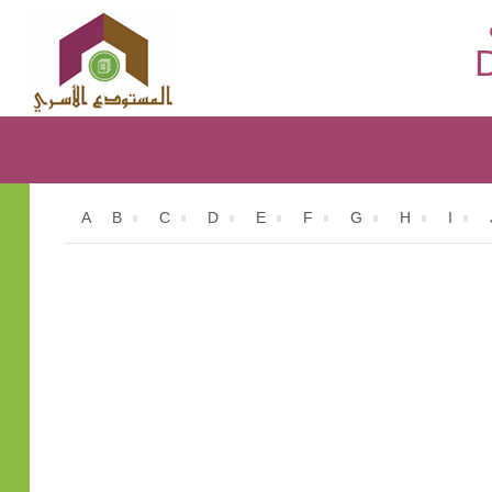
D
A
B
C
D
E
F
G
H
I