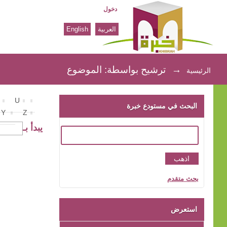
دخول
العربية
English
ترشيح بواسطة: الموضوع
→
ترشيح بواسطة: الموضوع
الرئيسية
U
البحث في مستودع خبرة
Y
Z
يبدأ بـ
بحث متقدم
استعرض