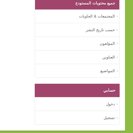
جميع محتويات المستودع
المجتمعات & الحاويات
حسب تاريخ النشر
المؤلفون
العناوين
المواضيع
حسابي
دخول
تسجيل