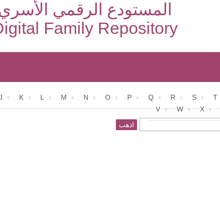
المستودع الرقمي الأسري
igital Family Repository
J
K
L
M
N
O
P
Q
R
S
T
V
W
X