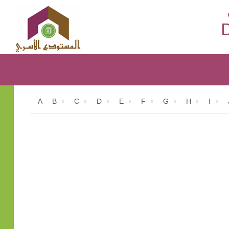
D
A
B
C
D
E
F
G
H
I