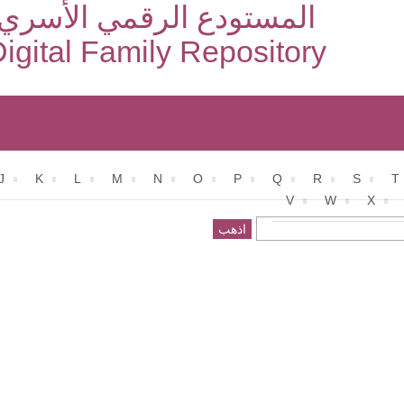
المستودع الرقمي الأسري
igital Family Repository
J
K
L
M
N
O
P
Q
R
S
T
V
W
X