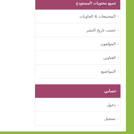
جميع محتويات المستودع
المجتمعات & الحاويات
حسب تاريخ النشر
المؤلفون
العناوين
المواضيع
حسابي
دخول
تسجيل