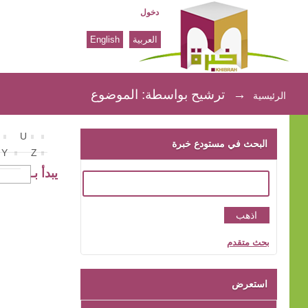
دخول
العربية
English
ترشيح بواسطة: الموضوع
→
ترشيح بواسطة: الموضوع
الرئيسية
U
البحث في مستودع خبرة
Y
Z
يبدأ بـ
بحث متقدم
استعرض