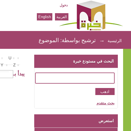
دخول
العربية
English
ترشيح بواسطة: الموضوع
→
ترشيح بواسطة: الموضوع
الرئيسية
U
البحث في مستودع خبرة
Y
Z
يبدأ بـ
بحث متقدم
استعرض