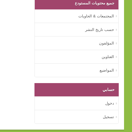
جميع محتويات المستودع
المجتمعات & الحاويات
حسب تاريخ النشر
المؤلفون
العناوين
المواضيع
حسابي
دخول
تسجيل