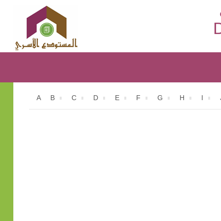
D
A
B
C
D
E
F
G
H
I