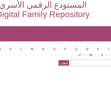
المستودع الرقمي الأسري
igital Family Repository
J
K
L
M
N
O
P
Q
R
S
T
V
W
X