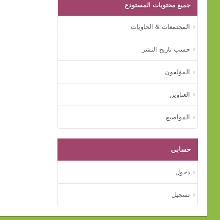
جميع محتويات المستودع
المجتمعات & الحاويات
حسب تاريخ النشر
المؤلفون
العناوين
المواضيع
حسابي
دخول
تسجيل