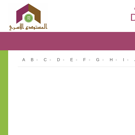
D
A
B
C
D
E
F
G
H
I