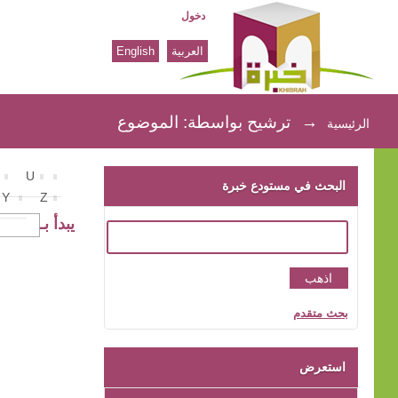
دخول
العربية
English
ترشيح بواسطة: الموضوع
→
ترشيح بواسطة: الموضوع
الرئيسية
U
البحث في مستودع خبرة
Y
Z
يبدأ بـ
بحث متقدم
استعرض