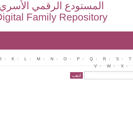
المستودع الرقمي الأسري
igital Family Repository
J
K
L
M
N
O
P
Q
R
S
T
V
W
X