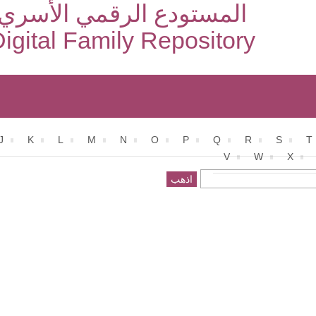
المستودع الرقمي الأسري
igital Family Repository
J
K
L
M
N
O
P
Q
R
S
T
V
W
X