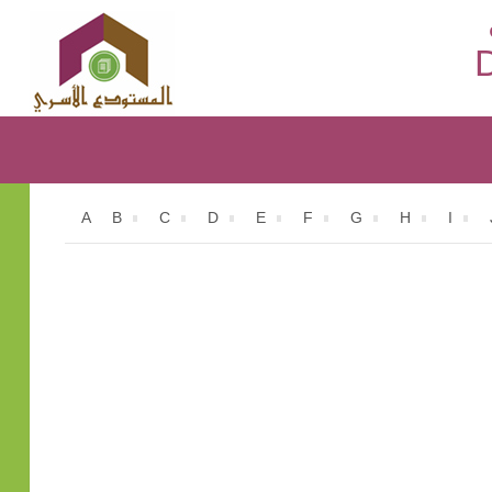
D
A
B
C
D
E
F
G
H
I