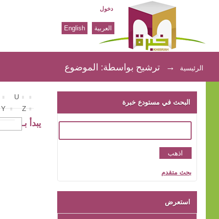
دخول
العربية
English
ترشيح بواسطة: الموضوع
→
ترشيح بواسطة: الموضوع
الرئيسية
U
البحث في مستودع خبرة
Y
Z
يبدأ بـ
بحث متقدم
استعرض