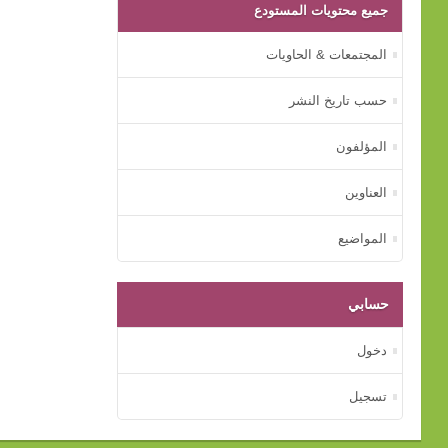
جميع محتويات المستودع
المجتمعات & الحاويات
حسب تاريخ النشر
المؤلفون
العناوين
المواضيع
حسابي
دخول
تسجيل