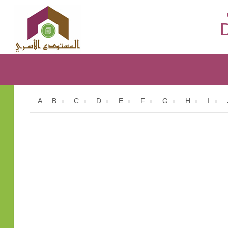
D
A
B
C
D
E
F
G
H
I