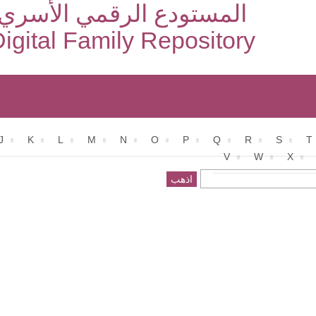
المستودع الرقمي الأسري
igital Family Repository
J
K
L
M
N
O
P
Q
R
S
T
V
W
X