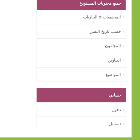
جميع محتويات المستودع
المجتمعات & الحاويات
حسب تاريخ النشر
المؤلفون
العناوين
المواضيع
حسابي
دخول
تسجيل