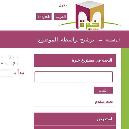
دخول
العربية
English
ترشيح بواسطة: الموضوع
→
ترشيح بواسطة: الموضوع
الرئيسية
U
البحث في مستودع خبرة
Y
Z
يبدأ بـ
بحث متقدم
استعرض