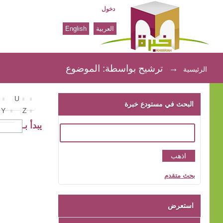
دخول
العربية
English
ترشيح بواسطة: الموضوع
→
ترشيح بواسطة: الموضوع
الرئيسية
U
البحث في مستودع خبرة
Y
Z
يبدأ بـ
بحث متقدم
استعرض