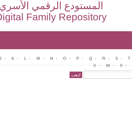
المستودع الرقمي الأسري
igital Family Repository
J
K
L
M
N
O
P
Q
R
S
T
V
W
X