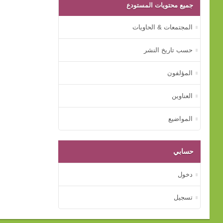
جميع محتويات المستودع
المجتمعات & الحاويات
حسب تاريخ النشر
المؤلفون
العناوين
المواضيع
حسابي
دخول
تسجيل