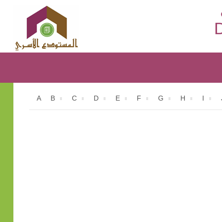
D
A
B
C
D
E
F
G
H
I