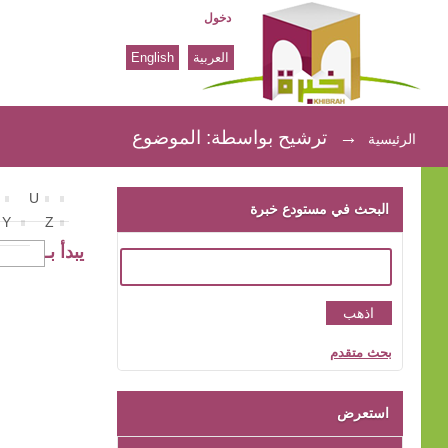
دخول
العربية
English
ترشيح بواسطة: الموضوع
→
ترشيح بواسطة: الموضوع
الرئيسية
U
البحث في مستودع خبرة
Y
Z
يبدأ بـ
بحث متقدم
استعرض