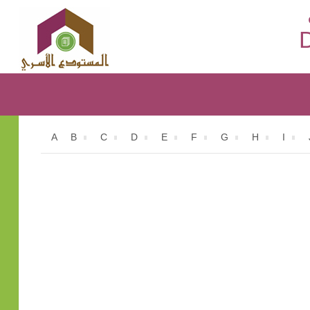
D
A
B
C
D
E
F
G
H
I