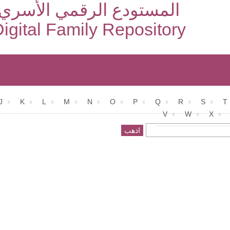
المستودع الرقمي الأسري
igital Family Repository
J
K
L
M
N
O
P
Q
R
S
T
V
W
X