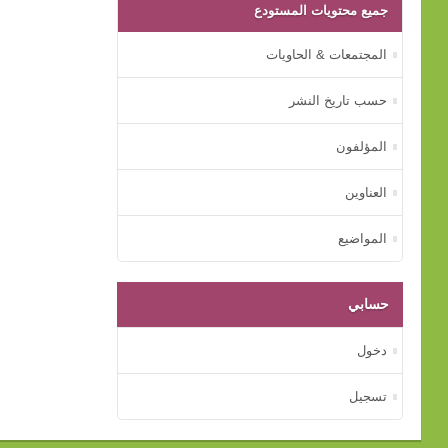
جميع محتويات المستودع
المجتمعات & الحاويات
حسب تاريخ النشر
المؤلفون
العناوين
المواضيع
حسابي
دخول
تسجيل