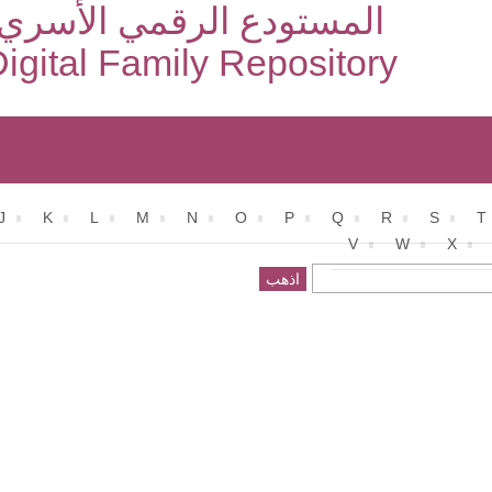
المستودع الرقمي الأسري
igital Family Repository
J
K
L
M
N
O
P
Q
R
S
T
V
W
X