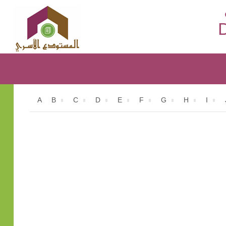
D
A
B
C
D
E
F
G
H
I