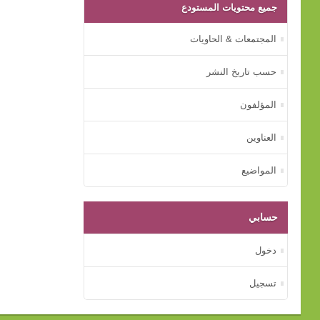
جميع محتويات المستودع
المجتمعات & الحاويات
حسب تاريخ النشر
المؤلفون
العناوين
المواضيع
حسابي
دخول
تسجيل