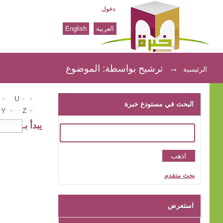
دخول
العربية
English
ترشيح بواسطة: الموضوع
→
ترشيح بواسطة: الموضوع
الرئيسية
U
البحث في مستودع خبرة
Y
Z
يبدأ بـ
بحث متقدم
استعرض