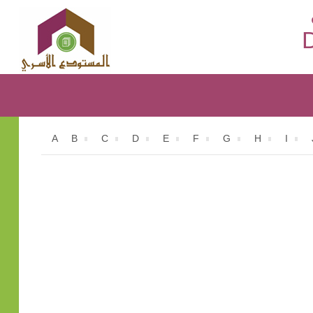
D
A
B
C
D
E
F
G
H
I