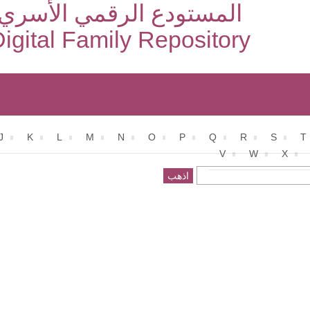
المستودع الرقمي الأسري
igital Family Repository
J
K
L
M
N
O
P
Q
R
S
T
V
W
X