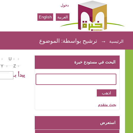
دخول
العربية
English
ترشيح بواسطة: الموضوع
→
ترشيح بواسطة: الموضوع
الرئيسية
U
البحث في مستودع خبرة
Y
Z
يبدأ بـ
بحث متقدم
استعرض