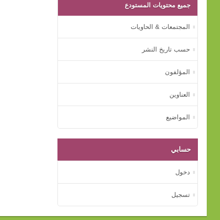
جميع محتويات المستودع
المجتمعات & الحاويات
حسب تاريخ النشر
المؤلفون
العناوين
المواضيع
حسابي
دخول
تسجيل