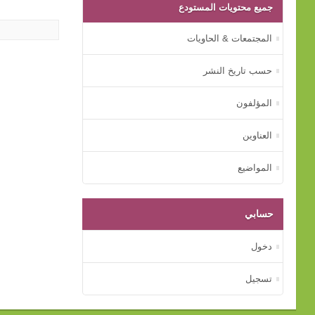
جميع محتويات المستودع
المجتمعات & الحاويات
حسب تاريخ النشر
المؤلفون
العناوين
المواضيع
حسابي
دخول
تسجيل