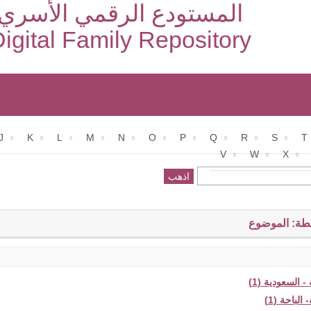
المستودع الرقمي الأسري
igital Family Repository
J
K
L
M
N
O
P
Q
R
S
T
V
W
X
طة: الموضوع
- السعودية (1)
الباحة (1)