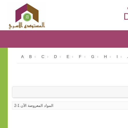
D
A
B
C
D
E
F
G
H
I
المواد المعروضة الآن 1-2