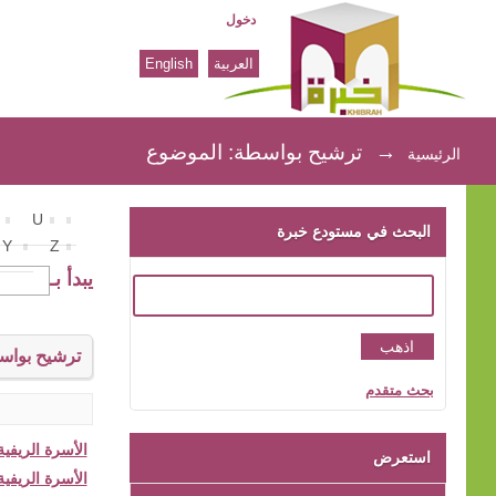
دخول
العربية
English
ترشيح بواسطة: الموضوع
→
ترشيح بواسطة: الموضوع
الرئيسية
U
البحث في مستودع خبرة
Y
Z
يبدأ بـ
ترشيح بواس
بحث متقدم
الأسرة الريفية 
استعرض
الأسرة الريفية- 